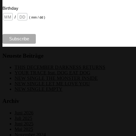
Birthday
/
( mm / dd )
Neueste Beiträge
THIS DECEMBER DARKNESS RETURNS
YOUR TRACE feat. DOG EAT DOG
NEW SINGLE THE MONSTER INSIDE
NEW SINGLE LET ME LOVE YOU
NEW SINGLE EMPTY
Archiv
Juni 2026
Juli 2025
Juni 2025
Mai 2025
November 2024