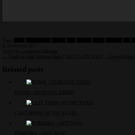
Tags:
berlin
bleed me dry
concert
dark
eventim
gothic
kris vlad
live
n
8. Dezember 2017
News
No comments
Melanie
← Souls on Sale Release-Show!
SOULS ON SALE – Gewinnt das G
Related posts
DOWN – FANLOVE VIDEO
LAST SHOW OF THE YEAR!
PORPORA – OUT NOW!