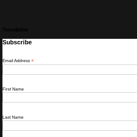
Newsletter
Subscribe
*
Email Address
First Name
Last Name