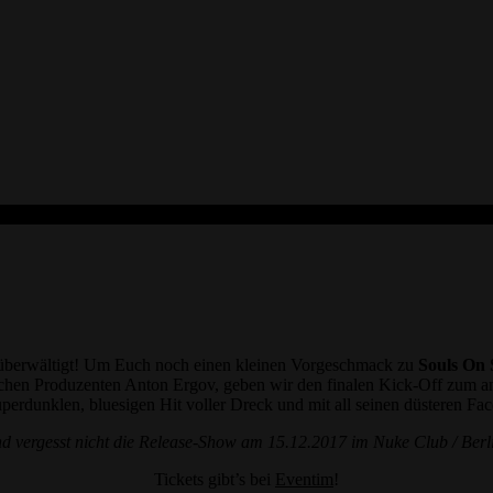
überwältigt! Um Euch noch einen kleinen Vorgeschmack zu
Souls On 
lischen Produzenten Anton Ergov, geben wir den finalen Kick-Off zum a
uperdunklen, bluesigen Hit voller Dreck und mit all seinen düsteren Fac
d vergesst nicht die Release-Show am 15.12.2017 im Nuke Club / Berl
Tickets gibt’s bei
Eventim
!