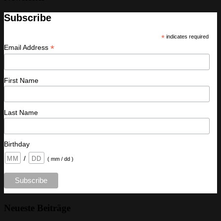
Subscribe
*
indicates required
*
Email Address
First Name
Last Name
Birthday
/
( mm / dd )
Neueste Beiträge