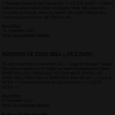
<<Bestellen könnt Ihr das Album hier: >> CLICK HERE << Dieses
Album ist absolut unser bisher wichtigstes Werk. Wir haben fast
zwei Jahre gebraucht, um es zu machen. Es wurde während des
Lockdowns geschrieben, alle Themen, die…
Read More
16. September 2022
News
No comments
Melanie
RUNNING UP THAT HILL – OUT NOW!
If I only could make a deal with God… – mögt Ihr Stranger Things?
Hier kommt unsere zweite Single aus unserem kommenden Album
PORPORA (VÖ: 16|09|2022). Viel Spaß mit RUNNING UP
THAT HILL! Mehr Infos zu PORPORA findet Ihr hier: >> CLICK
HERE << Vorbestellen könnt Ihr das Album hier: >> CLICK
HERE <<…
Read More
6. September 2022
News
No comments
Melanie
Follow Us On Spotify