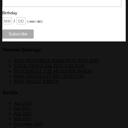
Birthday
/
( mm / dd )
Neueste Beiträge
THIS DECEMBER DARKNESS RETURNS
YOUR TRACE feat. DOG EAT DOG
NEW SINGLE THE MONSTER INSIDE
NEW SINGLE LET ME LOVE YOU
NEW SINGLE EMPTY
Archiv
Juni 2026
Juli 2025
Juni 2025
Mai 2025
November 2024