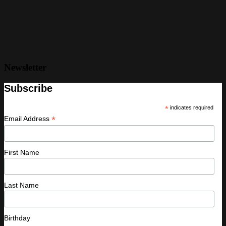
Newsletter
Subscribe
*
indicates required
*
Email Address
First Name
Last Name
Birthday