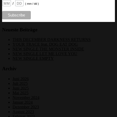
/
( mm / dd )
Neueste Beiträge
THIS DECEMBER DARKNESS RETURNS
YOUR TRACE feat. DOG EAT DOG
NEW SINGLE THE MONSTER INSIDE
NEW SINGLE LET ME LOVE YOU
NEW SINGLE EMPTY
Archiv
Juni 2026
Juli 2025
Juni 2025
Mai 2025
November 2024
Januar 2024
Dezember 2023
August 2023
Februar 2023