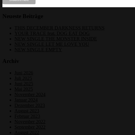
Neueste Beiträge
THIS DECEMBER DARKNESS RETURNS
YOUR TRACE feat. DOG EAT DOG
NEW SINGLE THE MONSTER INSIDE
NEW SINGLE LET ME LOVE YOU
NEW SINGLE EMPTY
Archiv
Juni 2026
Juli 2025
Juni 2025
Mai 2025
November 2024
Januar 2024
Dezember 2023
August 2023
Februar 2023
November 2022
September 2022
August 2022