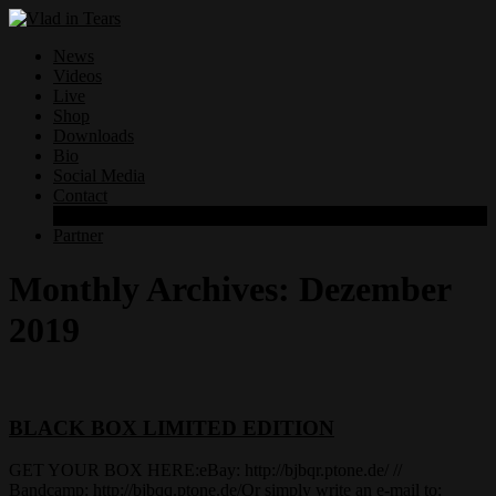
News
Videos
Live
Shop
Downloads
Bio
Social Media
Contact
Datenschutzerklärung
Partner
Monthly Archives:
Dezember
2019
BLACK BOX LIMITED EDITION
GET YOUR BOX HERE:eBay: http://bjbqr.ptone.de/ //
Bandcamp: http://bjbqq.ptone.de/Or simply write an e-mail to: