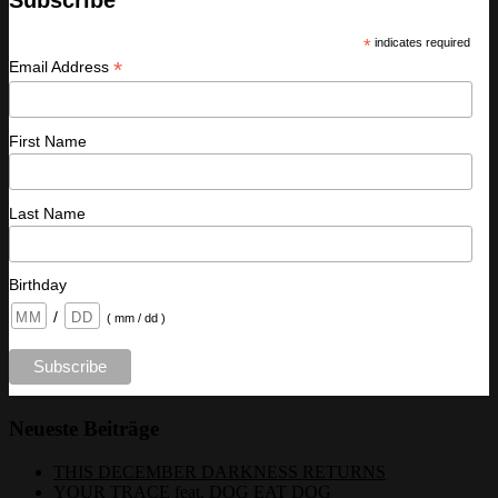
*
indicates required
*
Email Address
First Name
Last Name
Birthday
/
( mm / dd )
Neueste Beiträge
THIS DECEMBER DARKNESS RETURNS
YOUR TRACE feat. DOG EAT DOG