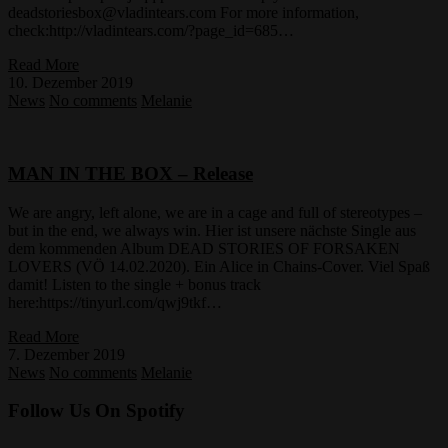
deadstoriesbox@vladintears.com For more information,
check:http://vladintears.com/?page_id=685…
Read More
10. Dezember 2019
News
No comments
Melanie
MAN IN THE BOX – Release
We are angry, left alone, we are in a cage and full of stereotypes –
but in the end, we always win. Hier ist unsere nächste Single aus
dem kommenden Album DEAD STORIES OF FORSAKEN
LOVERS (VÖ 14.02.2020). Ein Alice in Chains-Cover. Viel Spaß
damit! Listen to the single + bonus track
here:https://tinyurl.com/qwj9tkf…
Read More
7. Dezember 2019
News
No comments
Melanie
Follow Us On Spotify