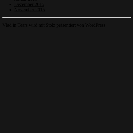
Dezember 2015
November 2015
Vlad in Tears wird mit Stolz präsentiert von
WordPress