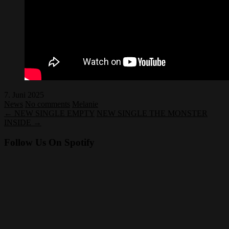
7. Juni 2025
News
No comments
Melanie
← NEW SINGLE EMPTY
NEW SINGLE THE MONSTER
INSIDE →
Follow Us On Spotify