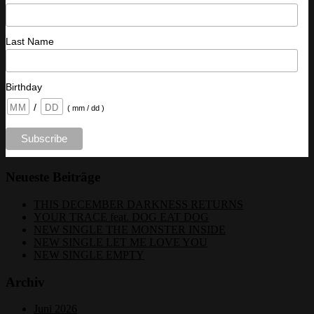
Last Name
Birthday
/
( mm / dd )
Neueste Beiträge
THIS DECEMBER DARKNESS RETURNS
YOUR TRACE feat. DOG EAT DOG
NEW SINGLE THE MONSTER INSIDE
NEW SINGLE LET ME LOVE YOU
NEW SINGLE EMPTY
Archiv
Juni 2026