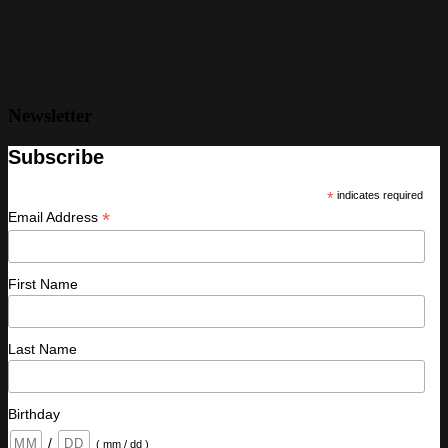
Newsletter
Subscribe
*
indicates required
*
Email Address
First Name
Last Name
Birthday
/
( mm / dd )