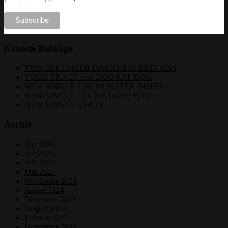
Neueste Beiträge
THIS DECEMBER DARKNESS RETURNS
YOUR TRACE feat. DOG EAT DOG
NEW SINGLE THE MONSTER INSIDE
NEW SINGLE LET ME LOVE YOU
NEW SINGLE EMPTY
Archiv
Juni 2026
Juli 2025
Juni 2025
Mai 2025
November 2024
Januar 2024
Dezember 2023
August 2023
Februar 2023
November 2022