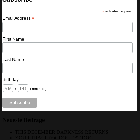
*
indicates required
*
Email Address
First Name
Last Name
Birthday
/
( mm / dd )
Neueste Beiträge
THIS DECEMBER DARKNESS RETURNS
YOUR TRACE feat. DOG EAT DOG