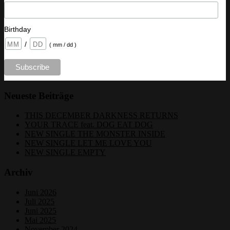
Birthday
/
( mm / dd )
Neueste Beiträge
THIS DECEMBER DARKNESS RETURNS
YOUR TRACE feat. DOG EAT DOG
NEW SINGLE THE MONSTER INSIDE
NEW SINGLE LET ME LOVE YOU
NEW SINGLE EMPTY
Archiv
Juni 2026
Juli 2025
Juni 2025
Mai 2025
November 2024