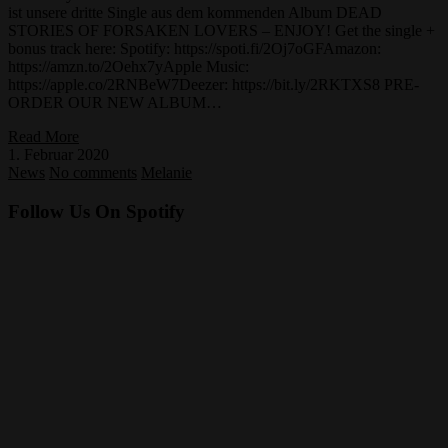
ist unsere dritte Single aus dem kommenden Album DEAD
STORIES OF FORSAKEN LOVERS – ENJOY! Get the single +
bonus track here: Spotify: https://spoti.fi/2Oj7oGFAmazon:
https://amzn.to/2Oehx7yApple Music:
https://apple.co/2RNBeW7Deezer: https://bit.ly/2RKTXS8 PRE-
ORDER OUR NEW ALBUM…
Read More
1. Februar 2020
News
No comments
Melanie
Follow Us On Spotify