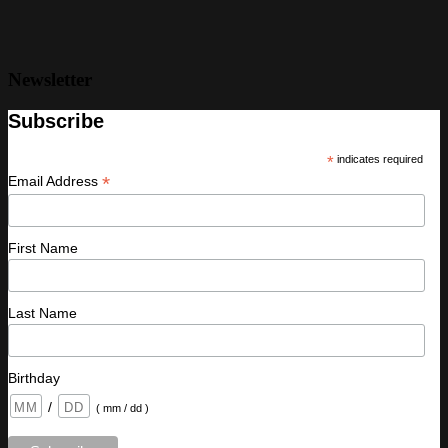
Newsletter
Subscribe
*
indicates required
*
Email Address
First Name
Last Name
Birthday
/
( mm / dd )