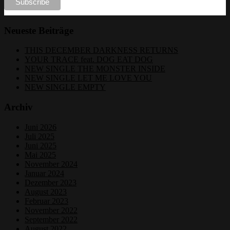
Neueste Beiträge
THIS DECEMBER DARKNESS RETURNS
YOUR TRACE feat. DOG EAT DOG
NEW SINGLE THE MONSTER INSIDE
NEW SINGLE LET ME LOVE YOU
NEW SINGLE EMPTY
Archiv
Juni 2026
Juli 2025
Juni 2025
Mai 2025
November 2024
Januar 2024
Dezember 2023
August 2023
Februar 2023
November 2022
September 2022
August 2022