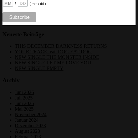
/
( mm / dd )
Neueste Beiträge
THIS DECEMBER DARKNESS RETURNS
YOUR TRACE feat. DOG EAT DOG
NEW SINGLE THE MONSTER INSIDE
NEW SINGLE LET ME LOVE YOU
NEW SINGLE EMPTY
Archiv
Juni 2026
Juli 2025
Juni 2025
Mai 2025
November 2024
Januar 2024
Dezember 2023
August 2023
Februar 2023