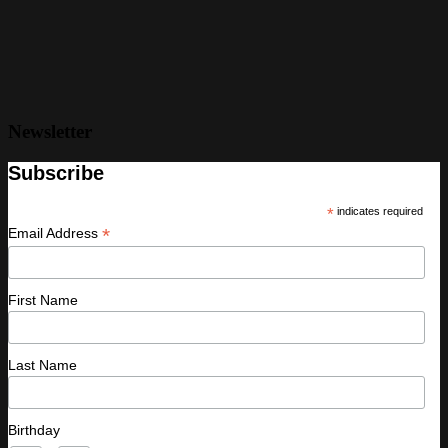
Newsletter
Subscribe
*
indicates required
*
Email Address
First Name
Last Name
Birthday