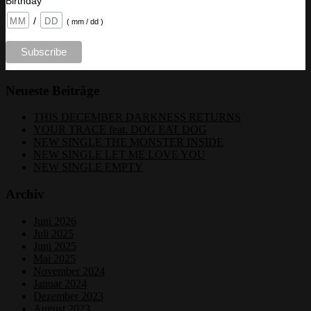
Birthday
/
( mm / dd )
Neueste Beiträge
THIS DECEMBER DARKNESS RETURNS
YOUR TRACE feat. DOG EAT DOG
NEW SINGLE THE MONSTER INSIDE
NEW SINGLE LET ME LOVE YOU
NEW SINGLE EMPTY
Archiv
Juni 2026
Juli 2025
Juni 2025
Mai 2025
November 2024
Januar 2024
Dezember 2023
August 2023