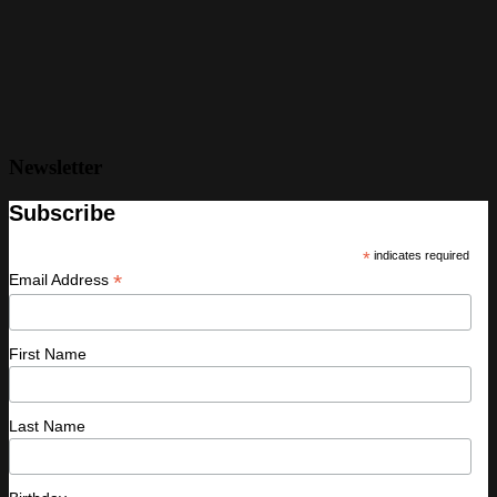
Newsletter
Subscribe
*
indicates required
*
Email Address
First Name
Last Name