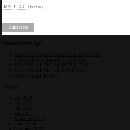
/
( mm / dd )
Neueste Beiträge
THIS DECEMBER DARKNESS RETURNS
YOUR TRACE feat. DOG EAT DOG
NEW SINGLE THE MONSTER INSIDE
NEW SINGLE LET ME LOVE YOU
NEW SINGLE EMPTY
Archiv
Juni 2026
Juli 2025
Juni 2025
Mai 2025
November 2024
Januar 2024
Dezember 2023