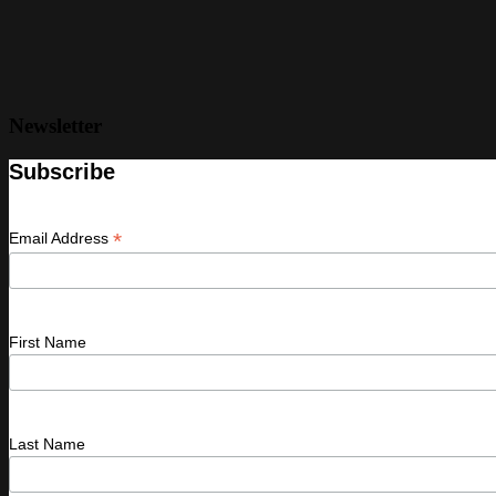
Newsletter
Subscribe
*
Email Address
First Name
Last Name