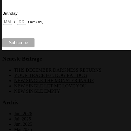
Birthday
/
( mm / dd )
Neueste Beiträge
THIS DECEMBER DARKNESS RETURNS
YOUR TRACE feat. DOG EAT DOG
NEW SINGLE THE MONSTER INSIDE
NEW SINGLE LET ME LOVE YOU
NEW SINGLE EMPTY
Archiv
Juni 2026
Juli 2025
Juni 2025
Mai 2025