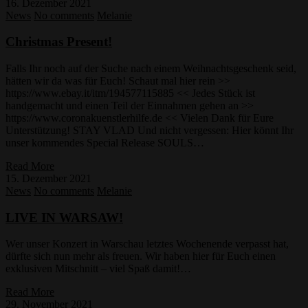
16. Dezember 2021
News
No comments
Melanie
Christmas Present!
Falls Ihr noch auf der Suche nach einem Weihnachtsgeschenk seid,
hätten wir da was für Euch! Schaut mal hier rein >>
https://www.ebay.it/itm/194577115885 << Jedes Stück ist
handgemacht und einen Teil der Einnahmen gehen an >>
https://www.coronakuenstlerhilfe.de << Vielen Dank für Eure
Unterstützung! STAY VLAD Und nicht vergessen: Hier könnt Ihr
unser kommendes Special Release SOULS…
Read More
15. Dezember 2021
News
No comments
Melanie
LIVE IN WARSAW!
Wer unser Konzert in Warschau letztes Wochenende verpasst hat,
dürfte sich nun mehr als freuen. Wir haben hier für Euch einen
exklusiven Mitschnitt – viel Spaß damit!…
Read More
29. November 2021