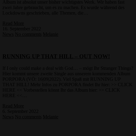
Album ist absolut unser bisher wichtigstes Werk. Wir haben fast
zwei Jahre gebraucht, um es zu machen. Es wurde während des
Lockdowns geschrieben, alle Themen, die…
Read More
16. September 2022
News
No comments
Melanie
RUNNING UP THAT HILL – OUT NOW!
If I only could make a deal with God… – mögt Ihr Stranger Things?
Hier kommt unsere zweite Single aus unserem kommenden Album
PORPORA (VÖ: 16|09|2022). Viel Spaß mit RUNNING UP
THAT HILL! Mehr Infos zu PORPORA findet Ihr hier: >> CLICK
HERE << Vorbestellen könnt Ihr das Album hier: >> CLICK
HERE <<…
Read More
6. September 2022
News
No comments
Melanie