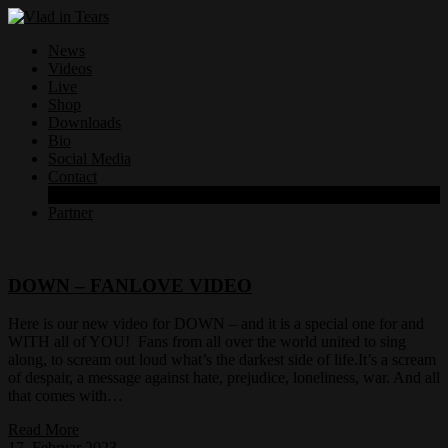
News
Videos
Live
Shop
Downloads
Bio
Social Media
Contact
Datenschutzerklärung
Partner
DOWN – FANLOVE VIDEO
Here is our new video for DOWN – and it is a special one for and
WITH all of YOU! Fans from all over the world united to sing
along, to scream out loud what’s the darkest side of life.It’s a scream
of despair, a message against hate, prejudice, loneliness, war. And all
that comes with…
Read More
17. Februar 2023