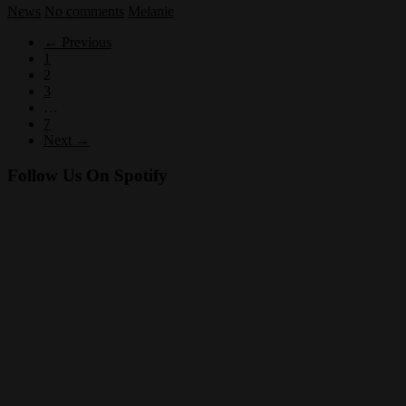
News
No comments
Melanie
← Previous
1
2
3
…
7
Next →
Follow Us On Spotify