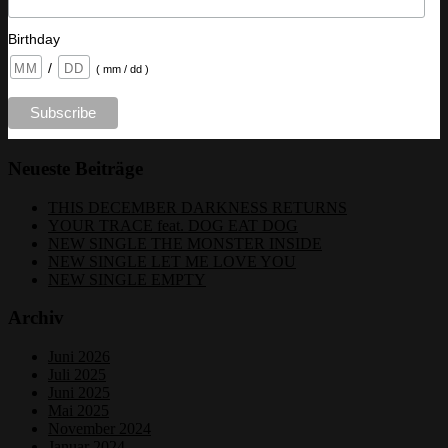
Birthday
/
( mm / dd )
Neueste Beiträge
THIS DECEMBER DARKNESS RETURNS
YOUR TRACE feat. DOG EAT DOG
NEW SINGLE THE MONSTER INSIDE
NEW SINGLE LET ME LOVE YOU
NEW SINGLE EMPTY
Archiv
Juni 2026
Juli 2025
Juni 2025
Mai 2025
November 2024
Januar 2024