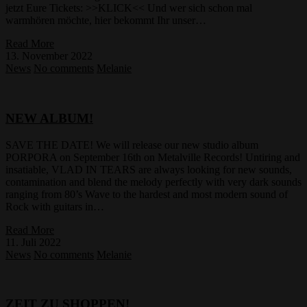
jetzt Eure Tickets: >>KLICK<< Und wer sich schon mal
warmhören möchte, hier bekommt Ihr unser…
Read More
13. November 2022
News
No comments
Melanie
NEW ALBUM!
SAVE THE DATE! We will release our new studio album
PORPORA on September 16th on Metalville Records! Untiring and
insatiable, VLAD IN TEARS are always looking for new sounds,
contamination and blend the melody perfectly with very dark sounds
ranging from 80’s Wave to the hardest and most modern sound of
Rock with guitars in…
Read More
11. Juli 2022
News
No comments
Melanie
ZEIT ZU SHOPPEN!