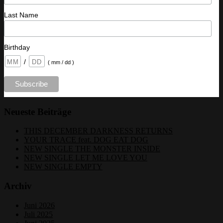
Last Name
Birthday
/
( mm / dd )
Neueste Beiträge
THIS DECEMBER DARKNESS RETURNS
YOUR TRACE feat. DOG EAT DOG
NEW SINGLE THE MONSTER INSIDE
NEW SINGLE LET ME LOVE YOU
NEW SINGLE EMPTY
Archiv
Juni 2026
Juli 2025