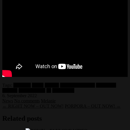
Tags:
kate bush
netflix
porpora
running up that hill
soundtrack
stayvlad
stranger things
vit
vlad in tears
6. September 2022
News
No comments
Melanie
← RIGHT NOW – OUT NOW!
PORPORA – OUT NOW! →
Related posts