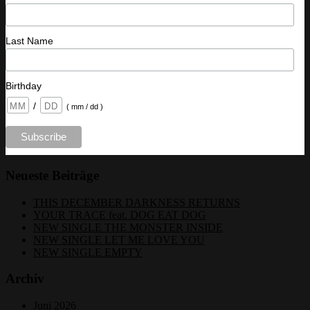
Last Name
Birthday
/
( mm / dd )
Neueste Beiträge
THIS DECEMBER DARKNESS RETURNS
YOUR TRACE feat. DOG EAT DOG
NEW SINGLE THE MONSTER INSIDE
NEW SINGLE LET ME LOVE YOU
NEW SINGLE EMPTY
Archiv
Juni 2026