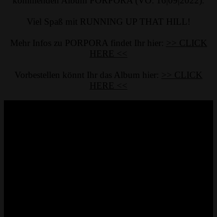
kommenden Album PORPORA (VÖ: 16|09|2022).
Viel Spaß mit RUNNING UP THAT HILL!
Mehr Infos zu PORPORA findet Ihr hier:
>> CLICK
HERE <<
Vorbestellen könnt Ihr das Album hier:
>> CLICK
HERE <<