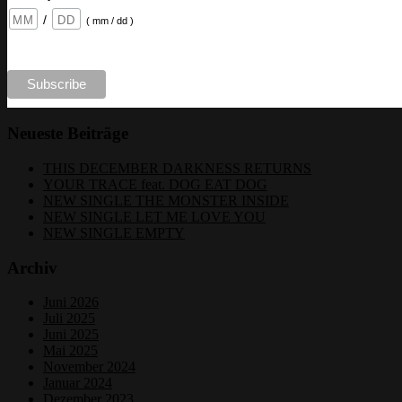
/
( mm / dd )
Neueste Beiträge
THIS DECEMBER DARKNESS RETURNS
YOUR TRACE feat. DOG EAT DOG
NEW SINGLE THE MONSTER INSIDE
NEW SINGLE LET ME LOVE YOU
NEW SINGLE EMPTY
Archiv
Juni 2026
Juli 2025
Juni 2025
Mai 2025
November 2024
Januar 2024
Dezember 2023