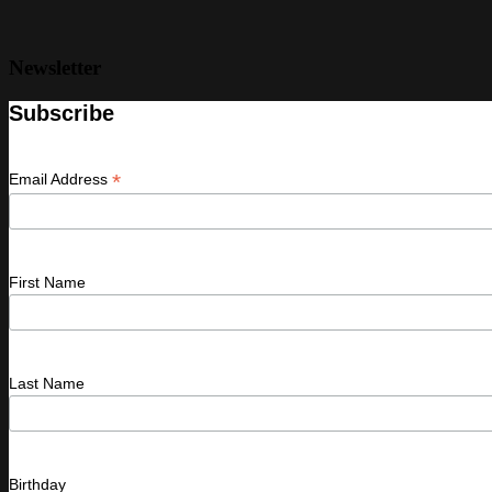
Newsletter
Subscribe
*
Email Address
First Name
Last Name
Birthday