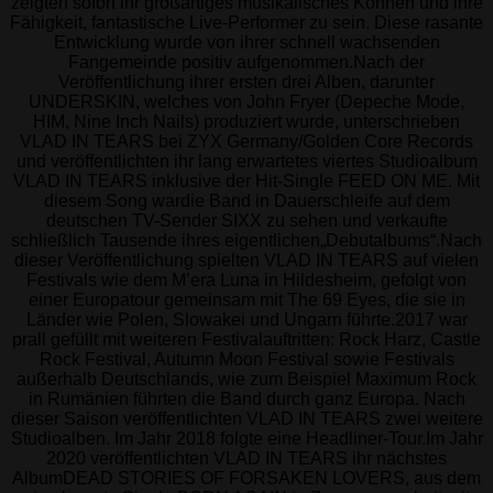
zeigten sofort ihr großartiges musikalisches Können und ihre
Fähigkeit, fantastische Live-Performer zu sein. Diese rasante
Entwicklung wurde von ihrer schnell wachsenden
Fangemeinde positiv aufgenommen.Nach der
Veröffentlichung ihrer ersten drei Alben, darunter
UNDERSKIN, welches von John Fryer (Depeche Mode,
HIM, Nine Inch Nails) produziert wurde, unterschrieben
VLAD IN TEARS bei ZYX Germany/Golden Core Records
und veröffentlichten ihr lang erwartetes viertes Studioalbum
VLAD IN TEARS inklusive der Hit-Single FEED ON ME. Mit
diesem Song wardie Band in Dauerschleife auf dem
deutschen TV-Sender SIXX zu sehen und verkaufte
schließlich Tausende ihres eigentlichen„Debutalbums“.Nach
dieser Veröffentlichung spielten VLAD IN TEARS auf vielen
Festivals wie dem M’era Luna in Hildesheim, gefolgt von
einer Europatour gemeinsam mit The 69 Eyes, die sie in
Länder wie Polen, Slowakei und Ungarn führte.2017 war
prall gefüllt mit weiteren Festivalauftritten: Rock Harz, Castle
Rock Festival, Autumn Moon Festival sowie Festivals
außerhalb Deutschlands, wie zum Beispiel Maximum Rock
in Rumänien führten die Band durch ganz Europa. Nach
dieser Saison veröffentlichten VLAD IN TEARS zwei weitere
Studioalben. Im Jahr 2018 folgte eine Headliner-Tour.Im Jahr
2020 veröffentlichten VLAD IN TEARS ihr nächstes
AlbumDEAD STORIES OF FORSAKEN LOVERS, aus dem