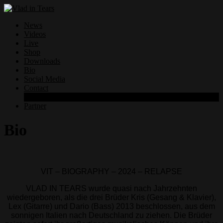
News
Videos
Live
Shop
Downloads
Bio
Social Media
Contact
Datenschutzerklärung
Partner
Bio
VIT – BIOGRAPHY – 2024 – RELAPSE
VLAD IN TEARS wurde quasi nach Jahrzehnten
wiedergeboren, als die drei Brüder Kris (Gesang & Klavier),
Lex (Gitarre) und Dario (Bass) 2013 beschlossen, aus dem
sonnigen Italien nach Deutschland zu ziehen. Die Brüder