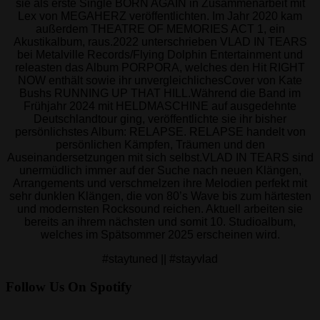
sie als erste Single BORN AGAIN in Zusammenarbeit mit
Lex von MEGAHERZ veröffentlichten. Im Jahr 2020 kam
außerdem THEATRE OF MEMORIES ACT 1, ein
Akustikalbum, raus.2022 unterschrieben VLAD IN TEARS
bei Metalville Records/Flying Dolphin Entertainment und
releasten das Album PORPORA, welches den Hit RIGHT
NOW enthält sowie ihr unvergleichlichesCover von Kate
Bushs RUNNING UP THAT HILL.Während die Band im
Frühjahr 2024 mit HELDMASCHINE auf ausgedehnte
Deutschlandtour ging, veröffentlichte sie ihr bisher
persönlichstes Album: RELAPSE. RELAPSE handelt von
persönlichen Kämpfen, Träumen und den
Auseinandersetzungen mit sich selbst.VLAD IN TEARS sind
unermüdlich immer auf der Suche nach neuen Klängen,
Arrangements und verschmelzen ihre Melodien perfekt mit
sehr dunklen Klängen, die von 80’s Wave bis zum härtesten
und modernsten Rocksound reichen. Aktuell arbeiten sie
bereits an ihrem nächsten und somit 10. Studioalbum,
welches im Spätsommer 2025 erscheinen wird.
#staytuned || #stayvlad
Follow Us On Spotify