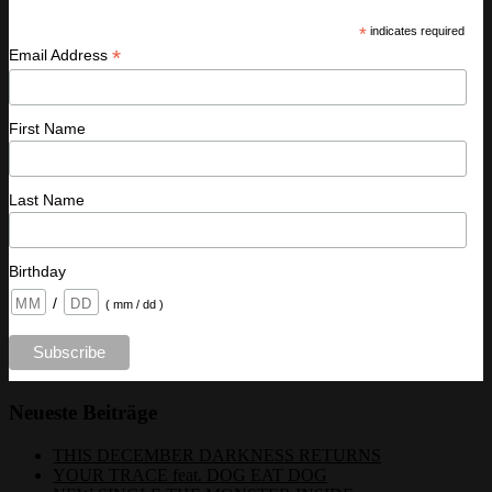
*
indicates required
*
Email Address
First Name
Last Name
Birthday
/
( mm / dd )
Neueste Beiträge
THIS DECEMBER DARKNESS RETURNS
YOUR TRACE feat. DOG EAT DOG