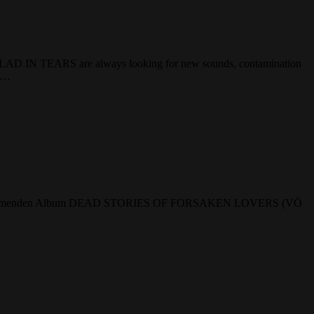
VLAD IN TEARS are always looking for new sounds, contamination
in…
le aus dem kommenden Album DEAD STORIES OF FORSAKEN LOVERS (VÖ