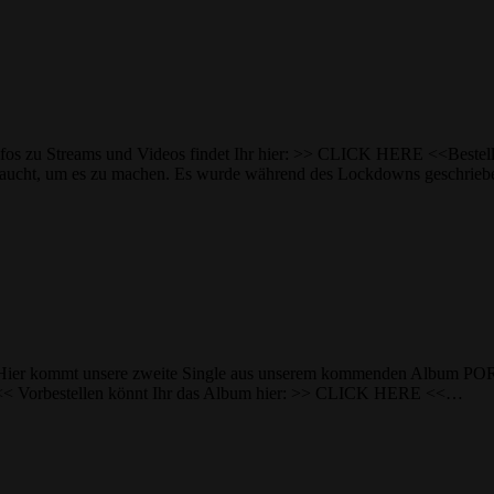
 zu Streams und Videos findet Ihr hier: >> CLICK HERE <<Bestell
gebraucht, um es zu machen. Es wurde während des Lockdowns geschrie
ngs? Hier kommt unsere zweite Single aus unserem kommenden Albu
< Vorbestellen könnt Ihr das Album hier: >> CLICK HERE <<…