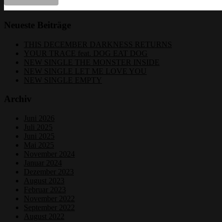
Neueste Beiträge
THIS DECEMBER DARKNESS RETURNS
YOUR TRACE feat. DOG EAT DOG
NEW SINGLE THE MONSTER INSIDE
NEW SINGLE LET ME LOVE YOU
NEW SINGLE EMPTY
Archiv
Juni 2026
Juli 2025
Juni 2025
Mai 2025
November 2024
Januar 2024
Dezember 2023
August 2023
Februar 2023
November 2022
September 2022
August 2022