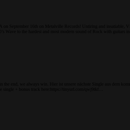
 September 16th on Metalville Records! Untiring and insatiable, 
80’s Wave to the hardest and most modern sound of Rock with guitars 
pes –but in the end, we always win. Hier ist unsere nächste Sing
e single + bonus track here:https://tinyurl.com/qwj9tkf…