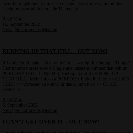
zwei Jahre gebraucht, um es zu machen. Es wurde während des
Lockdowns geschrieben, alle Themen, die…
Read More
16. September 2022
News
No comments
Melanie
RUNNING UP THAT HILL – OUT NOW!
If I only could make a deal with God… – mögt Ihr Stranger Things?
Hier kommt unsere zweite Single aus unserem kommenden Album
PORPORA (VÖ: 16|09|2022). Viel Spaß mit RUNNING UP
THAT HILL! Mehr Infos zu PORPORA findet Ihr hier: >> CLICK
HERE << Vorbestellen könnt Ihr das Album hier: >> CLICK
HERE <<…
Read More
6. September 2022
News
No comments
Melanie
I CAN’T GET OVER IT – OUT NOW!