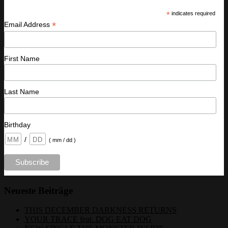
*
indicates required
*
Email Address
First Name
Last Name
Birthday
/
( mm / dd )
Neueste Beiträge
THIS DECEMBER DARKNESS RETURNS
YOUR TRACE feat. DOG EAT DOG