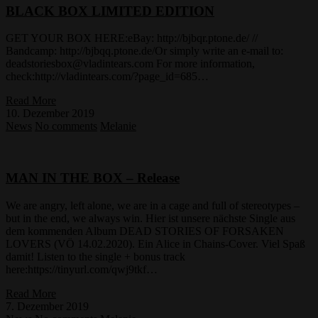
BLACK BOX LIMITED EDITION
GET YOUR BOX HERE:eBay: http://bjbqr.ptone.de/ //
Bandcamp: http://bjbqq.ptone.de/Or simply write an e-mail to:
deadstoriesbox@vladintears.com For more information,
check:http://vladintears.com/?page_id=685…
Read More
10. Dezember 2019
News
No comments
Melanie
MAN IN THE BOX – Release
We are angry, left alone, we are in a cage and full of stereotypes –
but in the end, we always win. Hier ist unsere nächste Single aus
dem kommenden Album DEAD STORIES OF FORSAKEN
LOVERS (VÖ 14.02.2020). Ein Alice in Chains-Cover. Viel Spaß
damit! Listen to the single + bonus track
here:https://tinyurl.com/qwj9tkf…
Read More
7. Dezember 2019