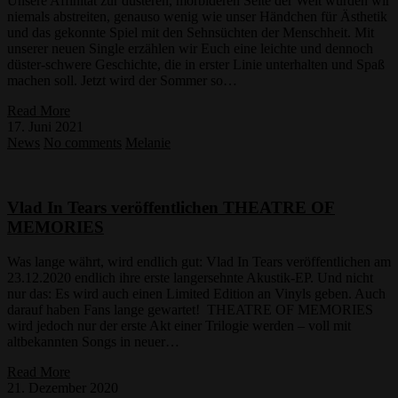
Unsere Affinität zur düsteren, morbideren Seite der Welt würden wir
niemals abstreiten, genauso wenig wie unser Händchen für Ästhetik
und das gekonnte Spiel mit den Sehnsüchten der Menschheit. Mit
unserer neuen Single erzählen wir Euch eine leichte und dennoch
düster-schwere Geschichte, die in erster Linie unterhalten und Spaß
machen soll. Jetzt wird der Sommer so…
Read More
17. Juni 2021
News
No comments
Melanie
Vlad In Tears veröffentlichen THEATRE OF
MEMORIES
Was lange währt, wird endlich gut: Vlad In Tears veröffentlichen am
23.12.2020 endlich ihre erste langersehnte Akustik-EP. Und nicht
nur das: Es wird auch einen Limited Edition an Vinyls geben. Auch
darauf haben Fans lange gewartet! THEATRE OF MEMORIES
wird jedoch nur der erste Akt einer Trilogie werden – voll mit
altbekannten Songs in neuer…
Read More
21. Dezember 2020