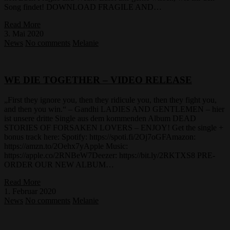
Song findet! DOWNLOAD FRAGILE AND…
Read More
3. Mai 2020
News
No comments
Melanie
WE DIE TOGETHER – VIDEO RELEASE
„First they ignore you, then they ridicule you, then they fight you,
and then you win.“ – Gandhi LADIES AND GENTLEMEN – hier
ist unsere dritte Single aus dem kommenden Album DEAD
STORIES OF FORSAKEN LOVERS – ENJOY! Get the single +
bonus track here: Spotify: https://spoti.fi/2Oj7oGFAmazon:
https://amzn.to/2Oehx7yApple Music:
https://apple.co/2RNBeW7Deezer: https://bit.ly/2RKTXS8 PRE-
ORDER OUR NEW ALBUM…
Read More
1. Februar 2020
News
No comments
Melanie