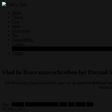
News
Videos
Live
Shop
Downloads
Bio
Social Media
Contact
Datenschutzerklärung
Partner
Vlad In Tears unterschreiben bei Eternal 
Wir freuen uns, Euch mitzuteilen, dass wir ab sofort bei
Eternal So
Studioal
Tags:
contract
eternal sound records
label
new
record
sign
23. März 2017