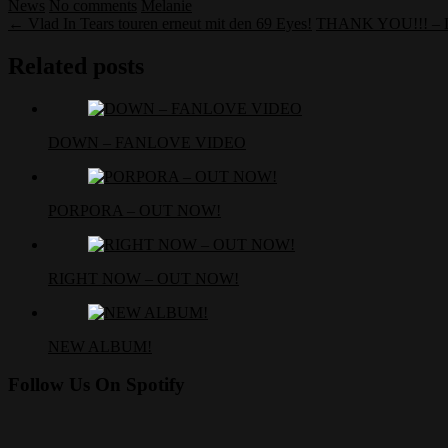
News
No comments
Melanie
← Vlad In Tears touren erneut mit den 69 Eyes!
THANK YOU!!! –
Related posts
DOWN – FANLOVE VIDEO
PORPORA – OUT NOW!
RIGHT NOW – OUT NOW!
NEW ALBUM!
Follow Us On Spotify