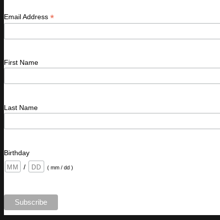
*
Email Address
First Name
Last Name
Birthday
/
( mm / dd )