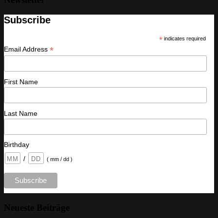
Subscribe
*
indicates required
*
Email Address
First Name
Last Name
Birthday
/
( mm / dd )
Neueste Beiträge