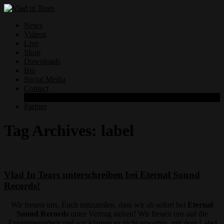
News
Videos
Live
Shop
Downloads
Bio
Social Media
Contact
Datenschutzerklärung
Partner
Tag Archives:
label
Vlad In Tears unterschreiben bei Eternal Sound
Records!
Wir freuen uns, Euch mitzuteilen, dass wir ab sofort bei
Eternal
Sound Records
unter Vertrag stehen! Wir freuen uns auf die
Zusammenarbeit und wir können es nicht erwarten, mit dem Label