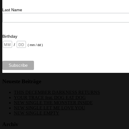
Last Name
Birthday
/
( mm / dd )
Neueste Beiträge
THIS DECEMBER DARKNESS RETURNS
YOUR TRACE feat. DOG EAT DOG
NEW SINGLE THE MONSTER INSIDE
NEW SINGLE LET ME LOVE YOU
NEW SINGLE EMPTY
Archiv