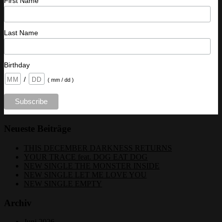
First Name
Last Name
Birthday
/
( mm / dd )
Neueste Beiträge
THIS DECEMBER DARKNESS RETURNS
YOUR TRACE feat. DOG EAT DOG
NEW SINGLE THE MONSTER INSIDE
NEW SINGLE LET ME LOVE YOU
NEW SINGLE EMPTY
Archiv
Juni 2026