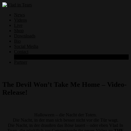
News
Videos
Live
Shop
Downloads
Bio
Social Media
Contact
Datenschutzerklärung
Partner
The Devil Won’t Take Me Home – Video-
Release!
Halloween – die Nacht der Toten.
Die Nacht, in der man sich besser nicht vor die Tür wagt.
Die Nacht, in der draußen das Böse lauert – oder eben Vlad In
Tears, die pünktlich zur Geisterstunde ihr neues Video zu
THE