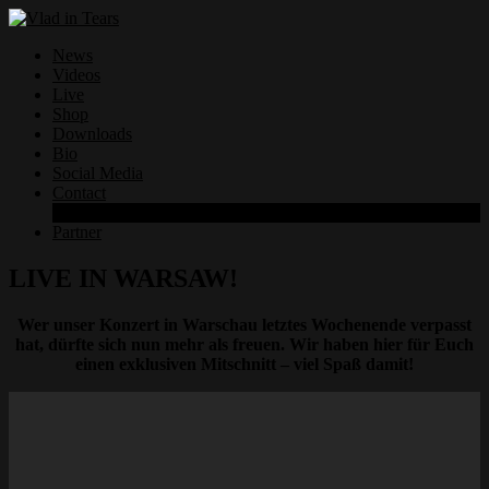
News
Videos
Live
Shop
Downloads
Bio
Social Media
Contact
Datenschutzerklärung
Partner
LIVE IN WARSAW!
Wer unser Konzert in Warschau letztes Wochenende verpasst
hat, dürfte sich nun mehr als freuen. Wir haben hier für Euch
einen exklusiven Mitschnitt – viel Spaß damit!