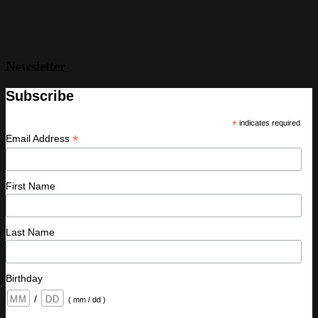
Newsletter
Subscribe
*
indicates required
*
Email Address
First Name
Last Name
Birthday
/
( mm / dd )