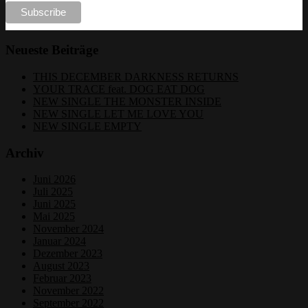
Neueste Beiträge
THIS DECEMBER DARKNESS RETURNS
YOUR TRACE feat. DOG EAT DOG
NEW SINGLE THE MONSTER INSIDE
NEW SINGLE LET ME LOVE YOU
NEW SINGLE EMPTY
Archiv
Juni 2026
Juli 2025
Juni 2025
Mai 2025
November 2024
Januar 2024
Dezember 2023
August 2023
Februar 2023
November 2022
September 2022