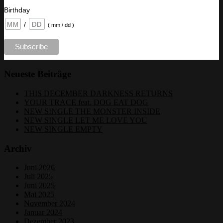
Birthday
/
( mm / dd )
Neueste Beiträge
THIS DECEMBER DARKNESS RETURNS
YOUR TRACE feat. DOG EAT DOG
NEW SINGLE THE MONSTER INSIDE
NEW SINGLE LET ME LOVE YOU
NEW SINGLE EMPTY
Archiv
Juni 2026
Juli 2025
Juni 2025
Mai 2025
November 2024
Januar 2024
Dezember 2023