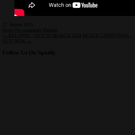
27. Januar 2024
News
No comments
Melanie
← RELAPSE – OUT IN MARCH 2024
BLACK CHRISTMAS –
OUT NOW →
Follow Us On Spotify