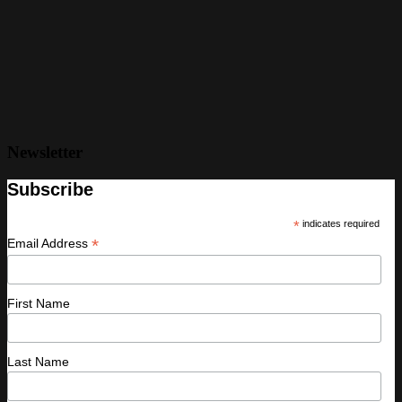
Newsletter
Subscribe
*
indicates required
*
Email Address
First Name
Last Name