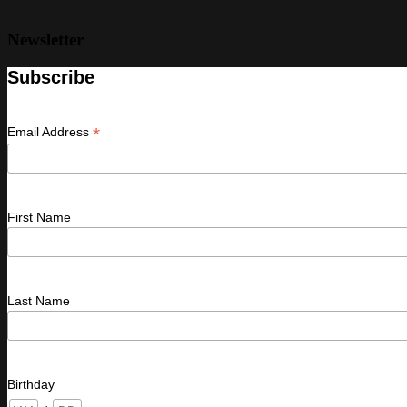
Newsletter
Subscribe
*
Email Address
First Name
Last Name
Birthday