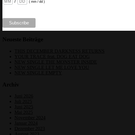
/
( mm / dd )
Neueste Beiträge
THIS DECEMBER DARKNESS RETURNS
YOUR TRACE feat. DOG EAT DOG
NEW SINGLE THE MONSTER INSIDE
NEW SINGLE LET ME LOVE YOU
NEW SINGLE EMPTY
Archiv
Juni 2026
Juli 2025
Juni 2025
Mai 2025
November 2024
Januar 2024
Dezember 2023
August 2023