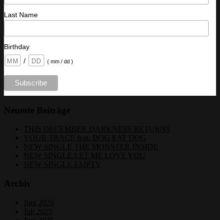
Last Name
Birthday
/
( mm / dd )
Neueste Beiträge
THIS DECEMBER DARKNESS RETURNS
YOUR TRACE feat. DOG EAT DOG
NEW SINGLE THE MONSTER INSIDE
NEW SINGLE LET ME LOVE YOU
NEW SINGLE EMPTY
Archiv
Juni 2026
Juli 2025