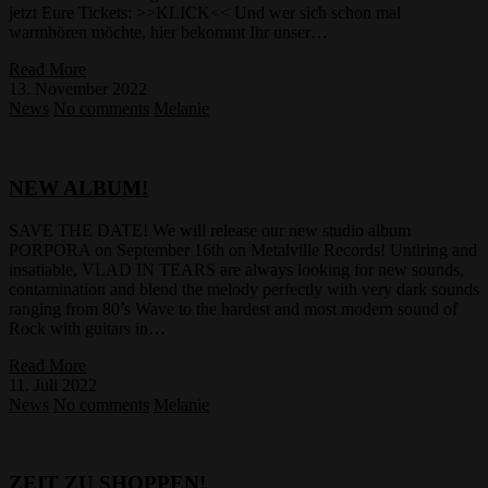
jetzt Eure Tickets: >>KLICK<< Und wer sich schon mal
warmhören möchte, hier bekommt Ihr unser…
Read More
13. November 2022
News
No comments
Melanie
NEW ALBUM!
SAVE THE DATE! We will release our new studio album
PORPORA on September 16th on Metalville Records! Untiring and
insatiable, VLAD IN TEARS are always looking for new sounds,
contamination and blend the melody perfectly with very dark sounds
ranging from 80’s Wave to the hardest and most modern sound of
Rock with guitars in…
Read More
11. Juli 2022
News
No comments
Melanie
ZEIT ZU SHOPPEN!