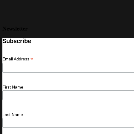
Newsletter
Subscribe
*
Email Address
First Name
Last Name