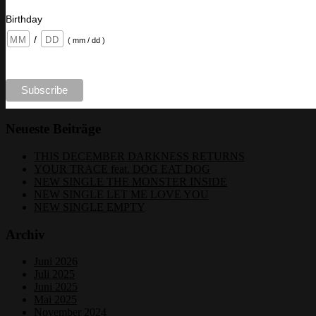
Birthday
/
( mm / dd )
Neueste Beiträge
THIS DECEMBER DARKNESS RETURNS
YOUR TRACE feat. DOG EAT DOG
NEW SINGLE THE MONSTER INSIDE
NEW SINGLE LET ME LOVE YOU
NEW SINGLE EMPTY
Archiv
Juni 2026
Juli 2025
Juni 2025
Mai 2025
November 2024