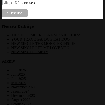
/
( mm / dd )
Neueste Beiträge
THIS DECEMBER DARKNESS RETURNS
YOUR TRACE feat. DOG EAT DOG
NEW SINGLE THE MONSTER INSIDE
NEW SINGLE LET ME LOVE YOU
NEW SINGLE EMPTY
Archiv
Juni 2026
Juli 2025
Juni 2025
Mai 2025
November 2024
Januar 2024
Dezember 2023
August 2023
Februar 2023