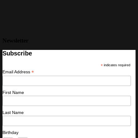
Newsletter
Subscribe
*
indicates required
*
Email Address
First Name
Last Name
Birthday