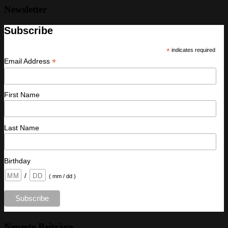
Newsletter
Subscribe
*
indicates required
*
Email Address
First Name
Last Name
Birthday
/
( mm / dd )
Neueste Beiträge