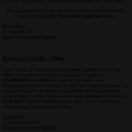
nicht vor die Tür wagt. Die Nacht, in der draußen das Böse lauert…
Wir präsentieren Euch hier pünktlich zu Halloween unser neues
Video zum Song
The Devil Won’t Take Me Home
.
Read More
31. Oktober 2017
News
No comments
Melanie
Don’t Let Us Fall – Video
Heute haben wir unser brandneues
Video
zu
DON’T LET US
FALL
aus unserem im August erschienen Longplayer
UNBROKEN
veröffentlicht. Passend zur Jahres- und
Weihnachtszeit haben wir einen der wohl romantischsten Songs aus
unserem Repertoire verfilmt und vermitteln mit einfachsten aber
somit wirkungsvollsten Szenen all die unterschiedlichen Emotionen,
die
DON’T LET US FALL
mit sich trägt: Liebe, Unsicherheit,
Verzweiflung, Entschlossenheit, Mut.
Read More
15. Dezember 2016
News
No comments
Melanie