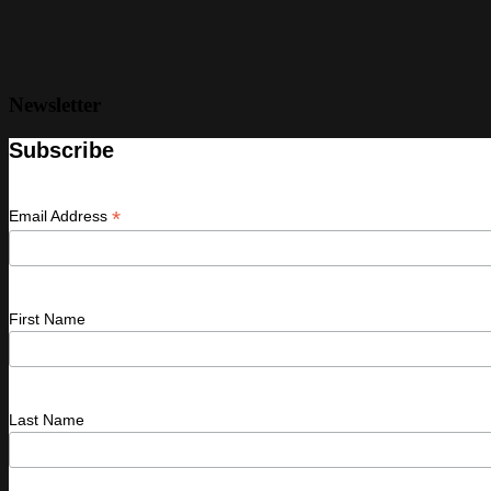
Newsletter
Subscribe
*
Email Address
First Name
Last Name