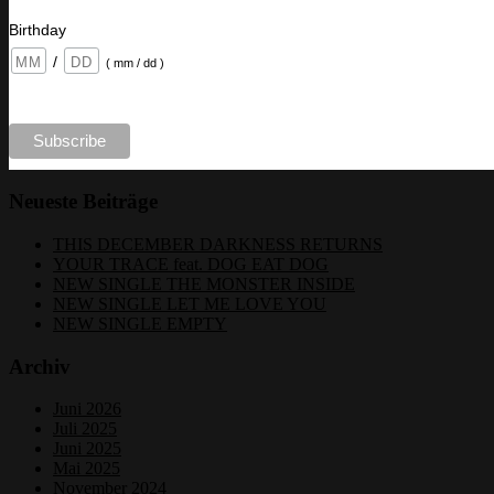
Birthday
/
( mm / dd )
Neueste Beiträge
THIS DECEMBER DARKNESS RETURNS
YOUR TRACE feat. DOG EAT DOG
NEW SINGLE THE MONSTER INSIDE
NEW SINGLE LET ME LOVE YOU
NEW SINGLE EMPTY
Archiv
Juni 2026
Juli 2025
Juni 2025
Mai 2025
November 2024