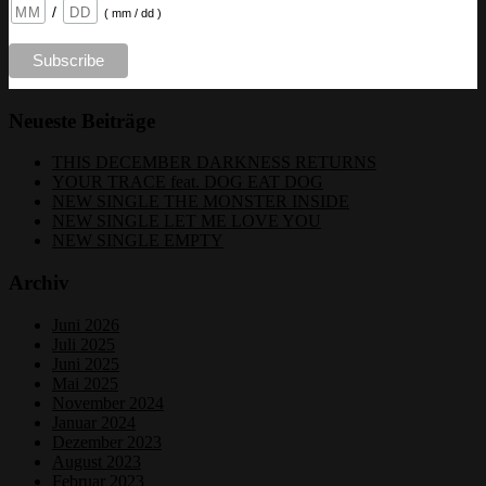
/
( mm / dd )
Neueste Beiträge
THIS DECEMBER DARKNESS RETURNS
YOUR TRACE feat. DOG EAT DOG
NEW SINGLE THE MONSTER INSIDE
NEW SINGLE LET ME LOVE YOU
NEW SINGLE EMPTY
Archiv
Juni 2026
Juli 2025
Juni 2025
Mai 2025
November 2024
Januar 2024
Dezember 2023
August 2023
Februar 2023