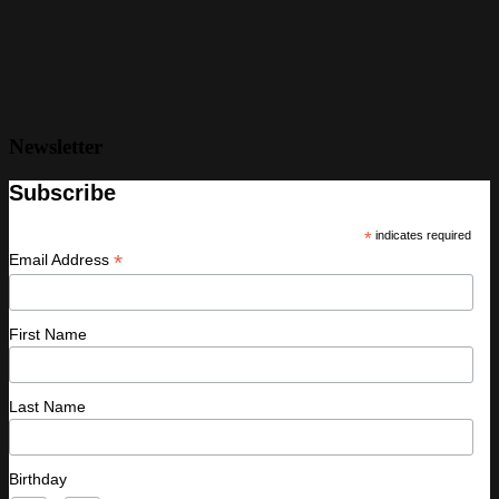
Newsletter
Subscribe
*
indicates required
*
Email Address
First Name
Last Name
Birthday