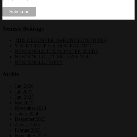
Neueste Beiträge
THIS DECEMBER DARKNESS RETURNS
YOUR TRACE feat. DOG EAT DOG
NEW SINGLE THE MONSTER INSIDE
NEW SINGLE LET ME LOVE YOU
NEW SINGLE EMPTY
Archiv
Juni 2026
Juli 2025
Juni 2025
Mai 2025
November 2024
Januar 2024
Dezember 2023
August 2023
Februar 2023
November 2022