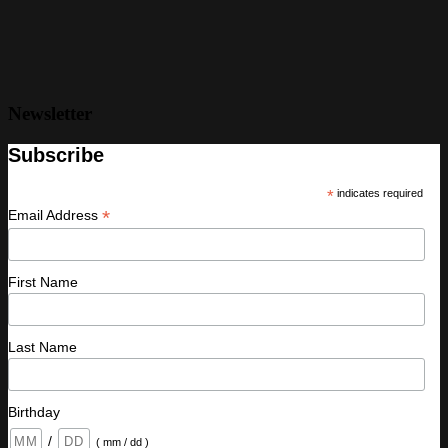
Newsletter
Subscribe
*
indicates required
*
Email Address
First Name
Last Name
Birthday
/
( mm / dd )