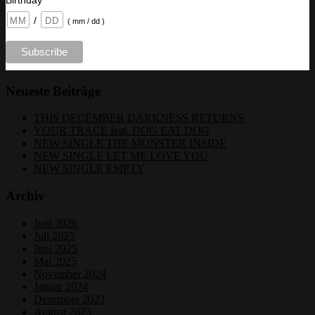
Birthday
/
( mm / dd )
Neueste Beiträge
THIS DECEMBER DARKNESS RETURNS
YOUR TRACE feat. DOG EAT DOG
NEW SINGLE THE MONSTER INSIDE
NEW SINGLE LET ME LOVE YOU
NEW SINGLE EMPTY
Archiv
Juni 2026
Juli 2025
Juni 2025
Mai 2025
November 2024
Januar 2024
Dezember 2023
August 2023