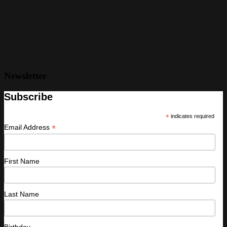
Newsletter
Subscribe
*
indicates required
*
Email Address
First Name
Last Name