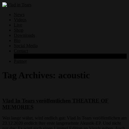
News
Videos
Live
Shop
Downloads
Bio
Social Media
Contact
Datenschutzerklärung
Partner
Tag Archives:
acoustic
Vlad In Tears veröffentlichen THEATRE OF
MEMORIES
Was lange währt, wird endlich gut: Vlad In Tears veröffentlichen am
23.12.2020 endlich ihre erste langersehnte Akustik-EP. Und nicht
nur das: Es wird auch einen Limited Edition an Vinyls geben. Auch