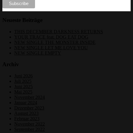
Neueste Beiträge
THIS DECEMBER DARKNESS RETURNS
YOUR TRACE feat. DOG EAT DOG
NEW SINGLE THE MONSTER INSIDE
NEW SINGLE LET ME LOVE YOU
NEW SINGLE EMPTY
Archiv
Juni 2026
Juli 2025
Juni 2025
Mai 2025
November 2024
Januar 2024
Dezember 2023
August 2023
Februar 2023
November 2022
September 2022