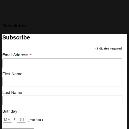
Newsletter
Subscribe
*
indicates required
*
Email Address
First Name
Last Name
Birthday
/
( mm / dd )