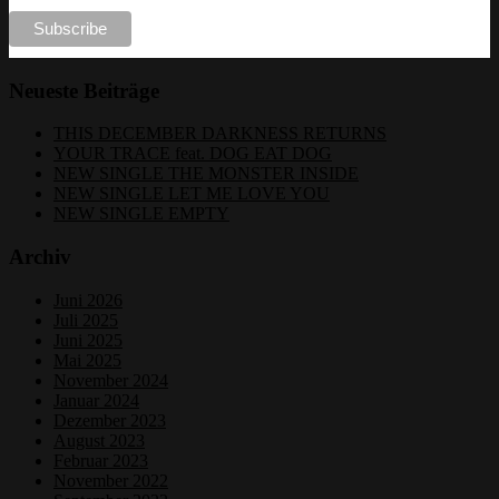
Neueste Beiträge
THIS DECEMBER DARKNESS RETURNS
YOUR TRACE feat. DOG EAT DOG
NEW SINGLE THE MONSTER INSIDE
NEW SINGLE LET ME LOVE YOU
NEW SINGLE EMPTY
Archiv
Juni 2026
Juli 2025
Juni 2025
Mai 2025
November 2024
Januar 2024
Dezember 2023
August 2023
Februar 2023
November 2022