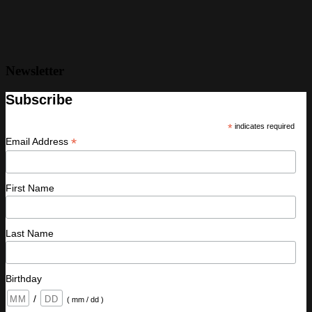
Newsletter
Subscribe
*
indicates required
*
Email Address
First Name
Last Name
Birthday
/
( mm / dd )