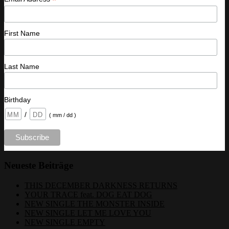
*
First Name
Last Name
Birthday
/
( mm / dd )
Neueste Beiträge
THIS DECEMBER DARKNESS RETURNS
YOUR TRACE feat. DOG EAT DOG
NEW SINGLE THE MONSTER INSIDE
NEW SINGLE LET ME LOVE YOU
NEW SINGLE EMPTY