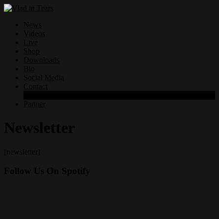
News
Videos
Live
Shop
Downloads
Bio
Social Media
Contact
Datenschutzerklärung
Partner
Newsletter
[newsletter]
Follow Us On Spotify